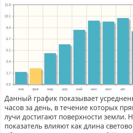
11.8
10.1
8.4
6.7
5.1
3.4
1.7
0.0
янв
фев
мар
апр
май
июн
июл
авг
Данный график показывает усреднен
часов за день, в течение которых п
лучи достигают поверхности земли. 
показатель влияют как длина световог