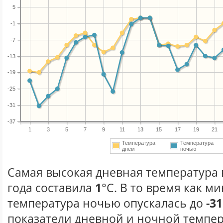
5
-1
-7
-13
-19
-25
-31
-37
1
3
5
7
9
11
13
15
17
19
21
Температура
Температура
днем
ночью
Самая высокая дневная температура 
года составила
1
°С. В то время как 
температура ночью опускалась до
-31
показатели дневной и ночной темпер