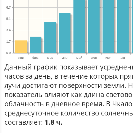
6.7
5.1
3.4
1.7
0.0
янв
фев
мар
апр
май
июн
июл
авг
Данный график показывает усреднен
часов за день, в течение которых п
лучи достигают поверхности земли. 
показатель влияют как длина световог
облачность в дневное время. В Чкал
среднесуточное количество солнечны
составляет:
1.8 ч.