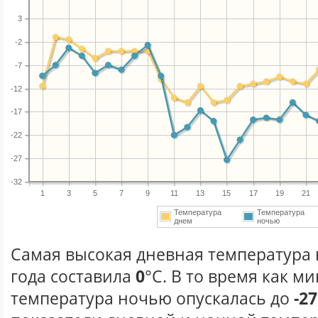
3
-2
-7
-12
-17
-22
-27
-32
1
3
5
7
9
11
13
15
17
19
21
Температура
Температура
днем
ночью
Самая высокая дневная температура 
года составила
0
°С. В то время как 
температура ночью опускалась до
-27