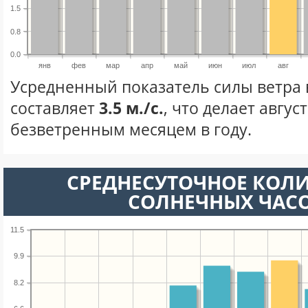
1.5
0.8
0.0
янв
фев
мар
апр
май
июн
июл
авг
Усредненный показатель силы ветра в
составляет
3.5 м./с.
, что делает авгус
безветренным месяцем в году.
СРЕДНЕСУТОЧНОЕ КОЛ
СОЛНЕЧНЫХ ЧАС
11.5
9.9
8.2