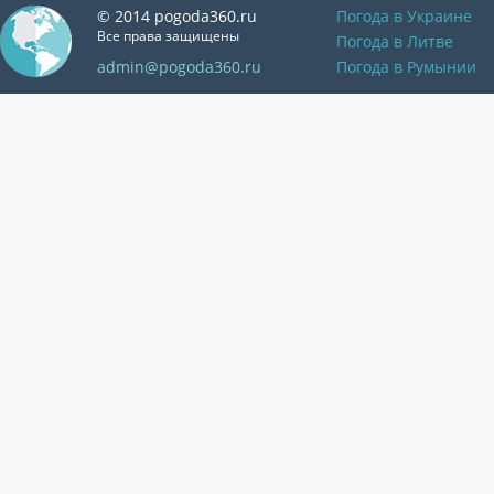
© 2014 pogoda360.ru
Погода в Украине
Все права защищены
Погода в Литве
admin@pogoda360.ru
Погода в Румынии