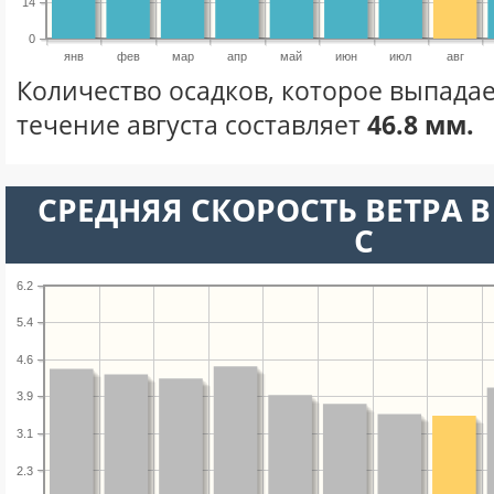
14
0
янв
фев
мар
апр
май
июн
июл
авг
Количество осадков, которое выпадае
течение августа составляет
46.8 мм.
СРЕДНЯЯ СКОРОСТЬ ВЕТРА В 
С
6.2
5.4
4.6
3.9
3.1
2.3