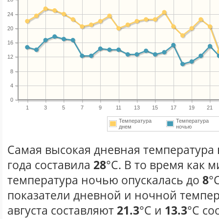
24
20
16
12
8
4
0
1
3
5
7
9
11
13
15
17
19
21
Температура
Температура
днем
ночью
Самая высокая дневная температура в
года составила
28
°С. В то время как
температура ночью опускалась до
8
°
показатели дневной и ночной темпер
августа составляют
21.3
°С и
13.3
°С со