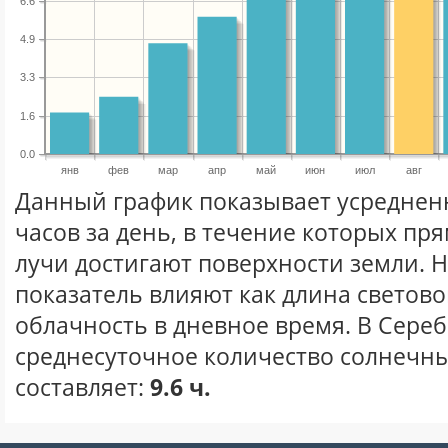
6.6
4.9
3.3
1.6
0.0
янв
фев
мар
апр
май
июн
июл
авг
Данный график показывает усреднен
часов за день, в течение которых п
лучи достигают поверхности земли. 
показатель влияют как длина световог
облачность в дневное время. В Сере
среднесуточное количество солнечных
составляет:
9.6 ч.