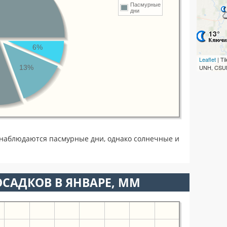
Пасмурные
дни
6%
Leaflet
| T
13%
UNH, CSUM
 наблюдаются пасмурные дни, однако солнечные и
САДКОВ В ЯНВАРЕ, ММ