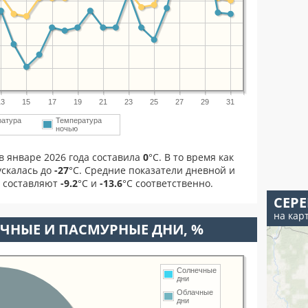
13
15
17
19
21
23
25
27
29
31
ратура
Температура
ночью
в январе 2026 года составила
0
°С. В то время как
скалась до
-27
°C. Средние показатели дневной и
я составляют
-9.2
°С и
-13.6
°С соответственно.
СЕР
на кар
ЧНЫЕ И ПАСМУРНЫЕ ДНИ, %
Солнечные
дни
Облачные
дни