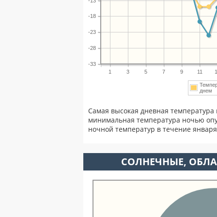
-13
-18
-23
-28
-33
1
3
5
7
9
11
Темпе
днем
Самая высокая дневная температура 
минимальная температура ночью опу
ночной температур в течение январ
CОЛНЕЧНЫЕ, ОБЛА