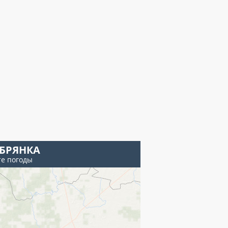
ЕБРЯНКА
те погоды