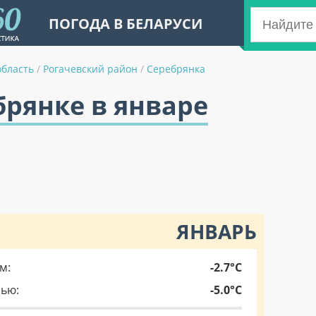
ПОГОДА В БЕЛАРУСИ
область
/
Рогачевский район
/
Серебрянка
брянке в январе
ЯНВАРЬ
м:
-2.7°C
чью:
-5.0°C