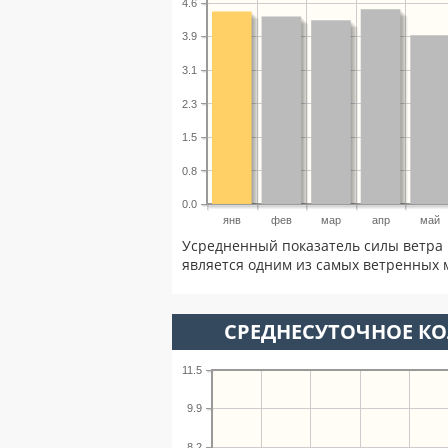
4.6
3.9
3.1
2.3
1.5
0.8
0.0
янв
фев
мар
апр
май
Усредненный показатель силы ветра 
является одним из самых ветренных м
СРЕДНЕСУТОЧНОЕ К
11.5
9.9
8.2