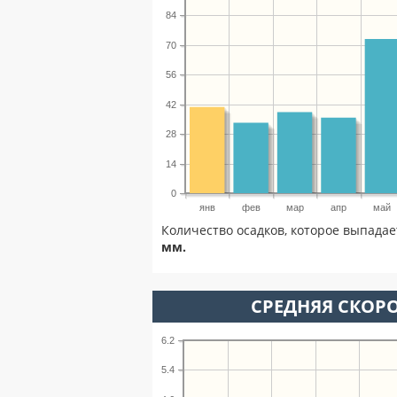
84
70
56
42
28
14
0
янв
фев
мар
апр
май
Количество осадков, которое выпадае
мм.
СРЕДНЯЯ СКОРО
6.2
5.4