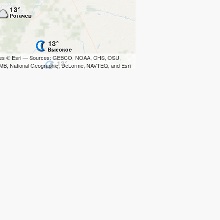
iles © Esri — Sources: GEBCO, NOAA, CHS, OSU,
B, National Geographic, DeLorme, NAVTEQ, and Esri