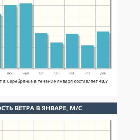
июн
июл
авг
сен
окт
ноя
дек
т в Серебрянке в течение января составляет
40.7
СТЬ ВЕТРА В ЯНВАРЕ, М/С