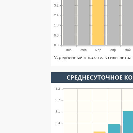
3.2
2.4
1.6
0.8
0.0
янв
фев
мар
апр
май
Усредненный показатель силы ветра 
СРЕДНЕСУТОЧНОЕ К
11.3
9.7
8.1
6.4