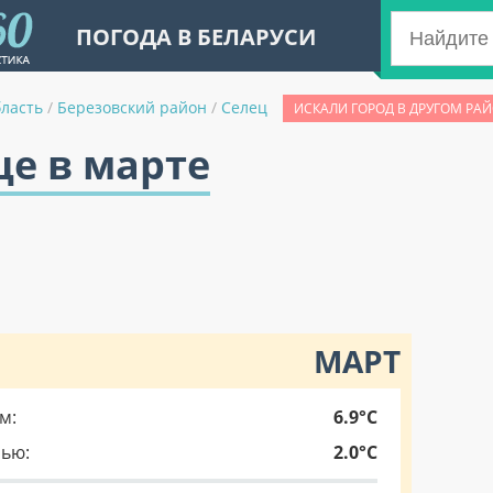
ПОГОДА В БЕЛАРУСИ
бласть
/
Березовский район
/
Селец
ИСКАЛИ ГОРОД В ДРУГОМ РА
це в марте
МАРТ
м:
6.9°C
чью:
2.0°C