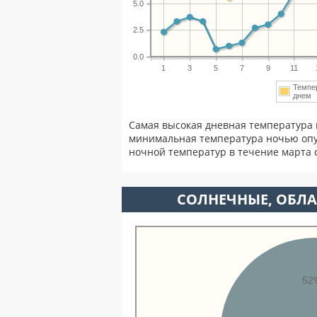
5.0
2.5
0.0
1
3
5
7
9
11
Темпе
дне
Самая высокая дневная температура 
минимальная температура ночью опу
ночной температур в течение марта
CОЛНЕЧНЫЕ, ОБЛА
52