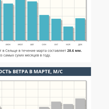
июн
июл
авг
сен
окт
ноя
дек
т в Сельце в течение марта составляет
28.6 мм.
з самых сухих месяцев в году.
СТЬ ВЕТРА В МАРТЕ, М/С