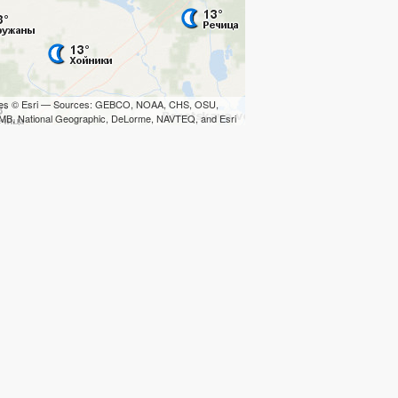
iles © Esri — Sources: GEBCO, NOAA, CHS, OSU,
B, National Geographic, DeLorme, NAVTEQ, and Esri