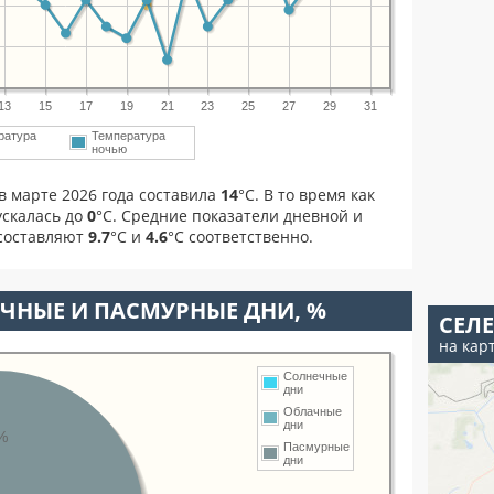
13
15
17
19
21
23
25
27
29
31
ратура
Температура
м
ночью
в марте 2026 года составила
14
°С. В то время как
скалась до
0
°C. Средние показатели дневной и
 составляют
9.7
°С и
4.6
°С соответственно.
ЧНЫЕ И ПАСМУРНЫЕ ДНИ, %
СЕЛ
на кар
Солнечные
дни
Облачные
дни
%
Пасмурные
дни