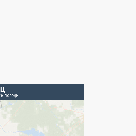
ЕЦ
те погоды