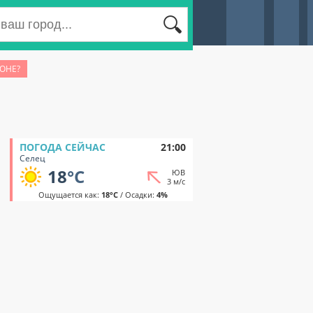
ЙОНЕ?
ПОГОДА СЕЙЧАС
21:00
Селец
18
°C
ЮВ
3 м/с
Ощущается как:
18°C
/ Осадки:
4%