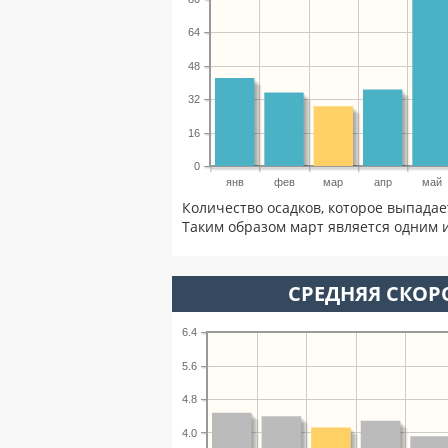
64
48
32
16
0
янв
фев
мар
апр
май
Количество осадков, которое выпадае
Таким образом март является одним и
СРЕДНЯЯ СКОРО
6.4
5.6
4.8
4.0