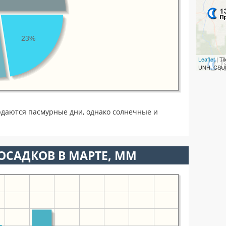
23%
Leaflet
| T
UNH, CSUM
юдаются пасмурные дни, однако солнечные и
ОСАДКОВ В МАРТЕ, ММ