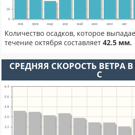
16
0
янв
фев
мар
апр
май
июн
июл
авг
Количество осадков, которое выпадае
течение октября составляет
42.5 мм.
СРЕДНЯЯ СКОРОСТЬ ВЕТРА В 
С
6.4
5.6
4.8
4.0
3.2