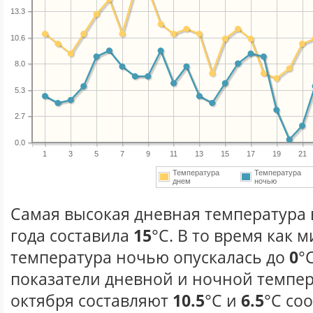
13.3
10.6
8.0
5.3
2.7
0.0
1
3
5
7
9
11
13
15
17
19
21
Температура
Температура
днем
ночью
Самая высокая дневная температура 
года составила
15
°С. В то время как
температура ночью опускалась до
0
°
показатели дневной и ночной темпер
октября составляют
10.5
°С и
6.5
°С со