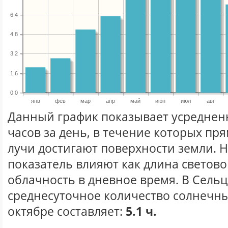
6.4
4.8
3.2
1.6
0.0
янв
фев
мар
апр
май
июн
июл
авг
Данный график показывает усреднен
часов за день, в течение которых п
лучи достигают поверхности земли. 
показатель влияют как длина световог
облачность в дневное время. В Сельц
среднесуточное количество солнечны
октябре составляет:
5.1 ч.