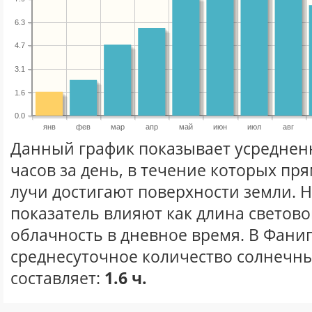
6.3
4.7
3.1
1.6
0.0
янв
фев
мар
апр
май
июн
июл
авг
Данный график показывает усреднен
часов за день, в течение которых п
лучи достигают поверхности земли. 
показатель влияют как длина световог
облачность в дневное время. В Фани
среднесуточное количество солнечны
составляет:
1.6 ч.