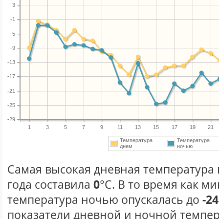
3
-1
-5
-9
-13
-17
-21
-25
-29
1
3
5
7
9
11
13
15
17
19
21
Температура
Температура
днем
ночью
Самая высокая дневная температура 
года составила
0
°С. В то время как 
температура ночью опускалась до
-24
показатели дневной и ночной темпер