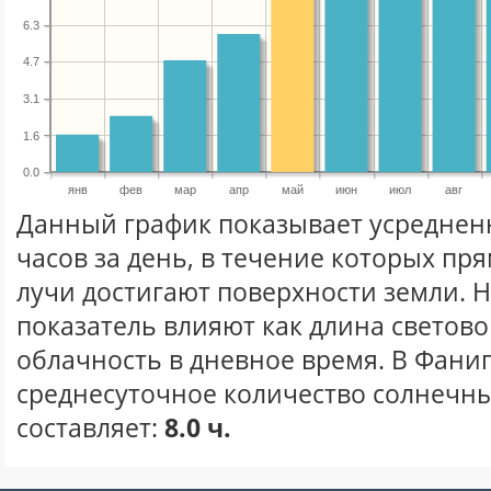
6.3
4.7
3.1
1.6
0.0
янв
фев
мар
апр
май
июн
июл
авг
Данный график показывает усреднен
часов за день, в течение которых п
лучи достигают поверхности земли. 
показатель влияют как длина световог
облачность в дневное время. В Фани
среднесуточное количество солнечны
составляет:
8.0 ч.