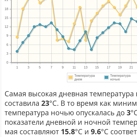
18
15
12
9
6
3
0
1
3
5
7
9
11
13
15
17
19
21
Температура
Температура
днем
ночью
Самая высокая дневная температура в
составила
23
°С. В то время как мини
температура ночью опускалась до
3
°
показатели дневной и ночной темпер
мая составляют
15.8
°С и
9.6
°С соотве