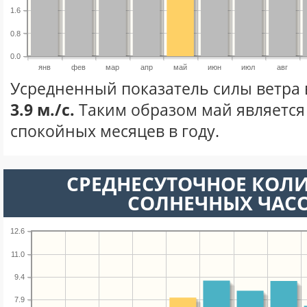
1.6
0.8
0.0
янв
фев
мар
апр
май
июн
июл
авг
Усредненный показатель силы ветра 
3.9 м./с.
Таким образом май является
спокойных месяцев в году.
СРЕДНЕСУТОЧНОЕ КОЛ
СОЛНЕЧНЫХ ЧАС
12.6
11.0
9.4
7.9