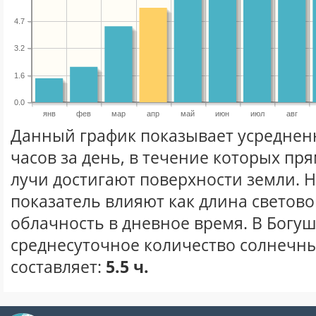
4.7
3.2
1.6
0.0
янв
фев
мар
апр
май
июн
июл
авг
Данный график показывает усреднен
часов за день, в течение которых п
лучи достигают поверхности земли. 
показатель влияют как длина световог
облачность в дневное время. В Богу
среднесуточное количество солнечны
составляет:
5.5 ч.