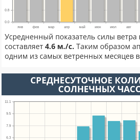
0.8
0.0
янв
фев
мар
апр
май
июн
июл
авг
Усредненный показатель силы ветра 
составляет
4.6 м./с.
Таким образом ап
одним из самых ветренных месяцев в 
СРЕДНЕСУТОЧНОЕ КОЛ
СОЛНЕЧНЫХ ЧАС
11.1
9.5
7.9
6.3