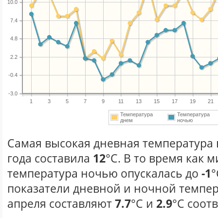
10.0
7.4
4.8
2.2
-0.4
-3.0
1
3
5
7
9
11
13
15
17
19
21
Температура
Температура
днем
ночью
Самая высокая дневная температура 
года составила
12
°С. В то время как
температура ночью опускалась до
-1
°
показатели дневной и ночной темпер
апреля составляют
7.7
°С и
2.9
°С соот