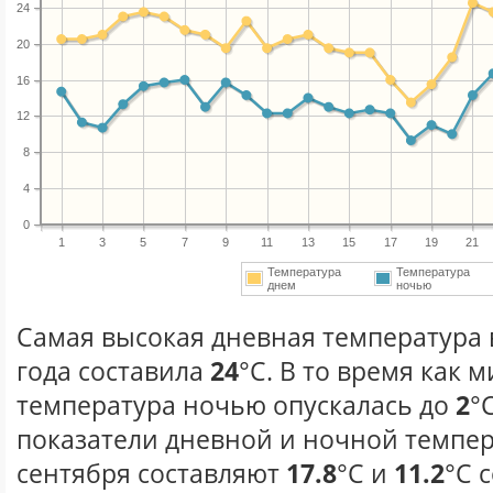
24
20
16
12
8
4
0
1
3
5
7
9
11
13
15
17
19
21
Температура
Температура
днем
ночью
Самая высокая дневная температура 
года составила
24
°С. В то время как
температура ночью опускалась до
2
°
показатели дневной и ночной темпер
сентября составляют
17.8
°С и
11.2
°С 