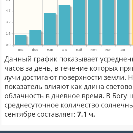
4.7
3.2
1.6
0.0
янв
фев
мар
апр
май
июн
июл
авг
Данный график показывает усреднен
часов за день, в течение которых п
лучи достигают поверхности земли. 
показатель влияют как длина световог
облачность в дневное время. В Богу
среднесуточное количество солнечны
сентябре составляет:
7.1 ч.