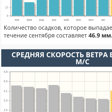
17
0
янв
фев
мар
апр
май
июн
июл
авг
Количество осадков, которое выпадае
течение сентября составляет
46.9 мм
СРЕДНЯЯ СКОРОСТЬ ВЕТРА В
М/С
5.8
5.0
4.1
3.3
2.5