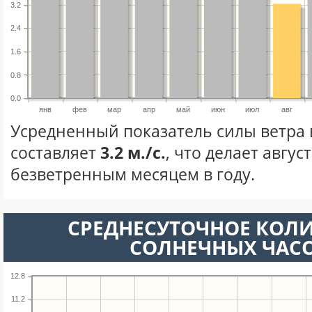
3.2
2.4
1.6
0.8
0.0
янв
фев
мар
апр
май
июн
июл
авг
Усредненный показатель силы ветра в
составляет
3.2 м./с.
, что делает авгус
безветренным месяцем в году.
СРЕДНЕСУТОЧНОЕ КОЛ
СОЛНЕЧНЫХ ЧАС
12.8
11.2