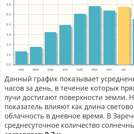
9.6
8.0
6.4
4.8
3.2
1.6
0.0
янв
фев
мар
апр
май
июн
июл
авг
Данный график показывает усреднен
часов за день, в течение которых п
лучи достигают поверхности земли. 
показатель влияют как длина световог
облачность в дневное время. В Зареч
среднесуточное количество солнечных