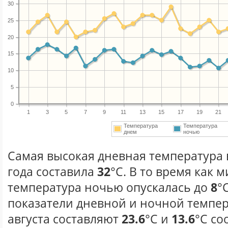
30
25
20
15
10
5
0
1
3
5
7
9
11
13
15
17
19
21
Температура
Температура
днем
ночью
Самая высокая дневная температура в
года составила
32
°С. В то время как
температура ночью опускалась до
8
°
показатели дневной и ночной темпер
августа составляют
23.6
°С и
13.6
°С со