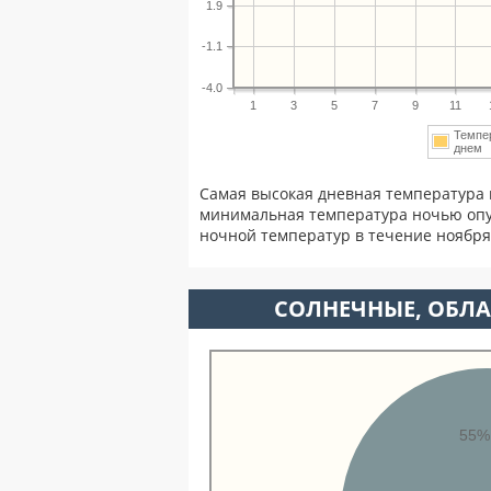
1.9
-1.1
-4.0
1
3
5
7
9
11
Темпе
дне
Самая высокая дневная температура 
минимальная температура ночью опу
ночной температур в течение ноябр
CОЛНЕЧНЫЕ, ОБЛА
55%