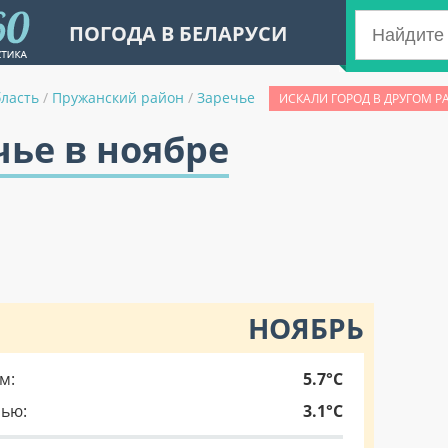
ПОГОДА В БЕЛАРУСИ
бласть
/
Пружанский район
/
Заречье
ИСКАЛИ ГОРОД В ДРУГОМ Р
чье в ноябре
НОЯБРЬ
м:
5.7°C
чью:
3.1°C