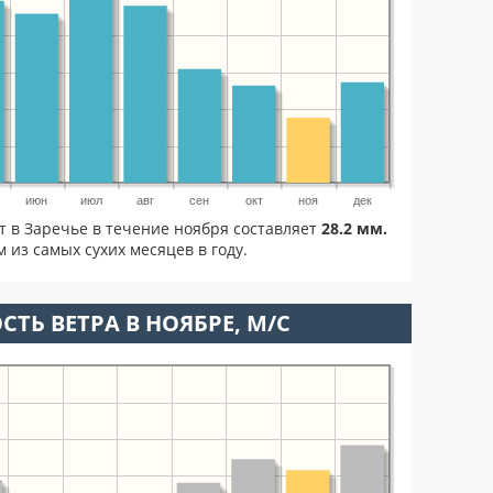
июн
июл
авг
сен
окт
ноя
дек
т в Заречье в течение ноября составляет
28.2 мм.
 из самых сухих месяцев в году.
СТЬ ВЕТРА В НОЯБРЕ, М/С