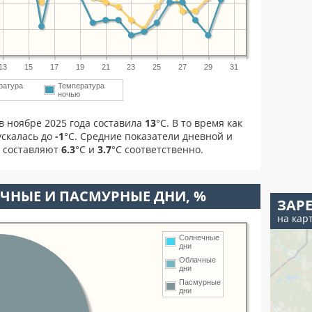
13
15
17
19
21
23
25
27
29
31
ратура
Температура
м
ночью
в ноябре 2025 года составила
13
°С. В то время как
скалась до
-1
°C. Средние показатели дневной и
я составляют
6.3
°С и
3.7
°С соответственно.
ЧНЫЕ И ПАСМУРНЫЕ ДНИ, %
ЗАР
на кар
Солнечные
дни
Облачные
дни
Пасмурные
дни