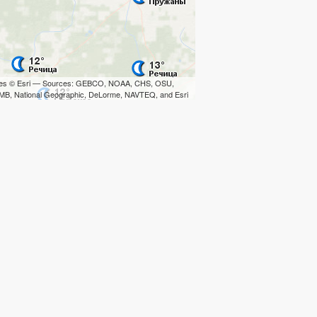
iles © Esri — Sources: GEBCO, NOAA, CHS, OSU,
B, National Geographic, DeLorme, NAVTEQ, and Esri