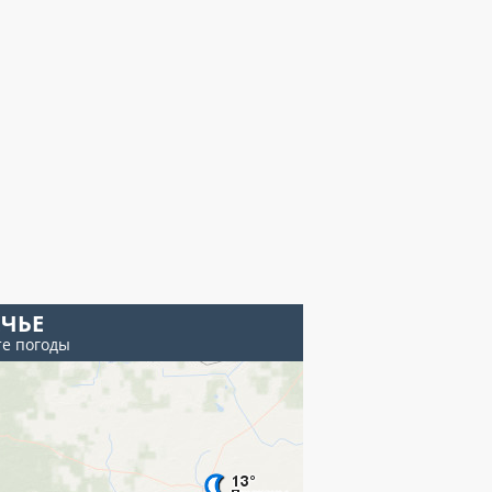
ЕЧЬЕ
те погоды