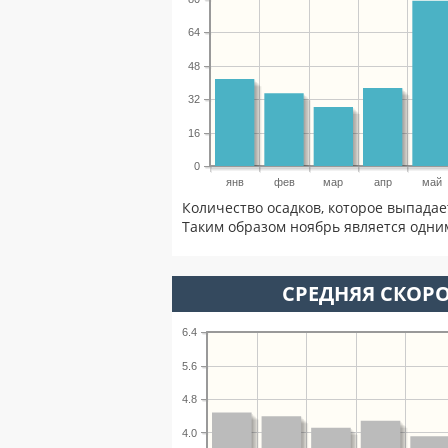
64
48
32
16
0
янв
фев
мар
апр
май
Количество осадков, которое выпадае
Таким образом ноябрь является одним
СРЕДНЯЯ СКОРО
6.4
5.6
4.8
4.0