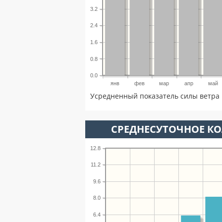
3.2
2.4
1.6
0.8
0.0
янв
фев
мар
апр
май
Усредненный показатель силы ветра 
СРЕДНЕСУТОЧНОЕ К
12.8
11.2
9.6
8.0
6.4