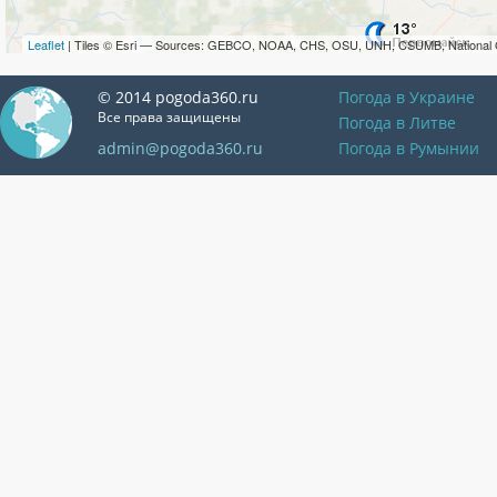
Leaflet
| Tiles © Esri — Sources: GEBCO, NOAA, CHS, OSU, UNH, CSUMB, National 
© 2014 pogoda360.ru
Погода в Украине
Все права защищены
Погода в Литве
admin@pogoda360.ru
Погода в Румынии