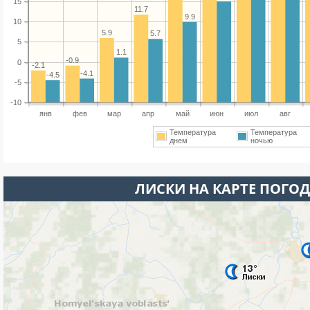
15
11.7
9.9
10
5.9
5.7
5
1.1
-0.9
0
-2.1
-4.1
-4.5
-5
-10
янв
фев
мар
апр
май
июн
июл
авг
Температура
Температура
днем
ночью
ЛИСКИ НА КАРТЕ ПОГО