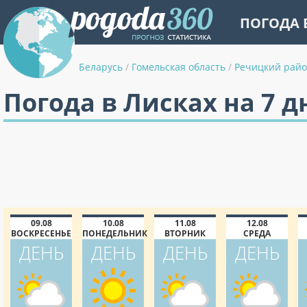
ПОГОДА 
Беларусь
/
Гомельская область
/
Речицкий рай
Погода в Лисках на 7 д
09.08
10.08
11.08
12.08
ВОСКРЕСЕНЬЕ
ПОНЕДЕЛЬНИК
ВТОРНИК
СРЕДА
ДЕНЬ
ДЕНЬ
ДЕНЬ
ДЕНЬ