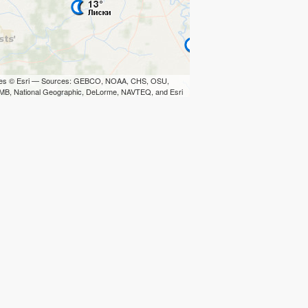
iles © Esri — Sources: GEBCO, NOAA, CHS, OSU,
B, National Geographic, DeLorme, NAVTEQ, and Esri