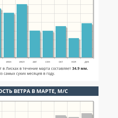
июн
июл
авг
сен
окт
ноя
дек
т в Лисках в течение марта составляет
34.9 мм.
з самых сухих месяцев в году.
СТЬ ВЕТРА В МАРТЕ, М/С