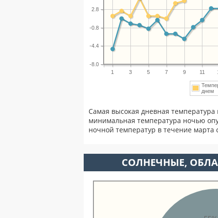
2.8
-0.8
-4.4
-8.0
1
3
5
7
9
11
Темпе
дне
Самая высокая дневная температура 
минимальная температура ночью опу
ночной температур в течение марта
CОЛНЕЧНЫЕ, ОБЛА