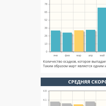
78
65
52
39
26
13
0
янв
фев
мар
апр
май
Количество осадков, которое выпадае
Таким образом март является одним и
СРЕДНЯЯ СКОРО
4.8
4.1