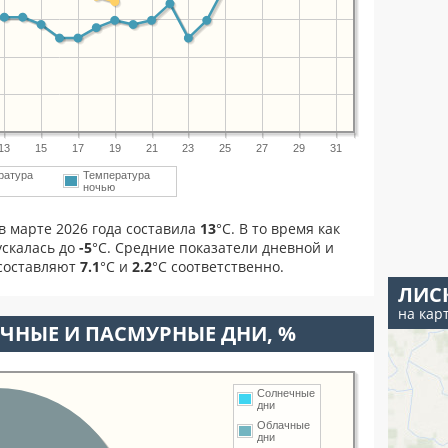
13
15
17
19
21
23
25
27
29
31
ратура
Температура
м
ночью
в марте 2026 года составила
13
°С. В то время как
скалась до
-5
°C. Средние показатели дневной и
 составляют
7.1
°С и
2.2
°С соответственно.
ЛИС
на кар
ЧНЫЕ И ПАСМУРНЫЕ ДНИ, %
Солнечные
дни
Облачные
дни