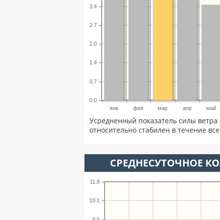
3.4
2.7
2.0
1.4
0.7
0.0
янв
фев
мар
апр
май
Усредненный показатель силы ветра 
относительно стабилен в течение всег
СРЕДНЕСУТОЧНОЕ К
11.8
10.1
8.5