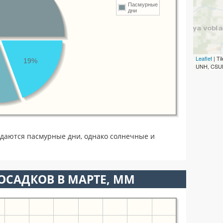
Пасмурные
дни
Leaflet
| T
19%
UNH, CSUM
даются пасмурные дни, однако солнечные и
ОСАДКОВ В МАРТЕ, ММ