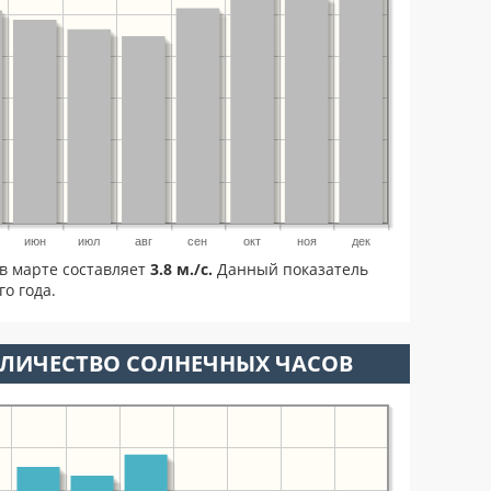
июн
июл
авг
сен
окт
ноя
дек
в марте составляет
3.8 м./с.
Данный показатель
о года.
ОЛИЧЕСТВО СОЛНЕЧНЫХ ЧАСОВ