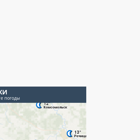
КИ
те погоды