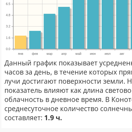
6.5
4.8
3.2
1.6
0.0
янв
фев
мар
апр
май
июн
июл
авг
Данный график показывает усреднен
часов за день, в течение которых п
лучи достигают поверхности земли. 
показатель влияют как длина световог
облачность в дневное время. В Коно
среднесуточное количество солнечны
составляет:
1.9 ч.