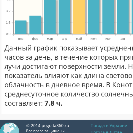
3.2
1.6
0.0
янв
фев
мар
апр
май
июн
июл
авг
Данный график показывает усреднен
часов за день, в течение которых п
лучи достигают поверхности земли. 
показатель влияют как длина световог
облачность в дневное время. В Коно
среднесуточное количество солнечны
составляет:
7.8 ч.
© 2014 pogoda360.ru
Погода в Украине
Все права защищены
Погода в Литве