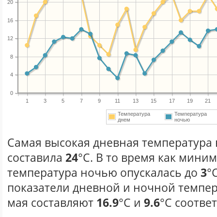
20
16
12
8
4
0
1
3
5
7
9
11
13
15
17
19
21
Температура
Температура
днем
ночью
Самая высокая дневная температура в
составила
24
°С. В то время как мини
температура ночью опускалась до
3
°
показатели дневной и ночной темпер
мая составляют
16.9
°С и
9.6
°С соотве