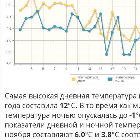
9.6
7.1
4.5
2.0
-0.5
-3.0
1
3
5
7
9
11
13
15
17
19
21
Температура
Температура
днем
ночью
Самая высокая дневная температура 
года составила
12
°С. В то время как
температура ночью опускалась до
-1
°
показатели дневной и ночной темпер
ноября составляют
6.0
°С и
3.8
°С соот