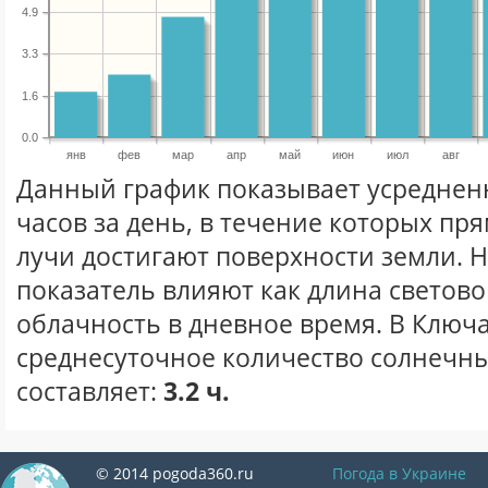
4.9
3.3
1.6
0.0
янв
фев
мар
апр
май
июн
июл
авг
Данный график показывает усреднен
часов за день, в течение которых п
лучи достигают поверхности земли. 
показатель влияют как длина световог
облачность в дневное время. В Ключ
среднесуточное количество солнечны
составляет:
3.2 ч.
© 2014 pogoda360.ru
Погода в Украине