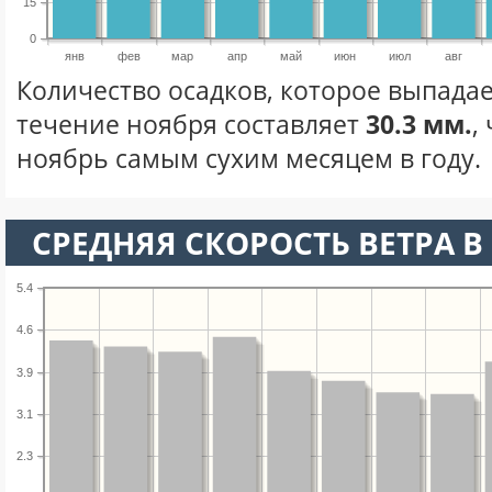
15
0
янв
фев
мар
апр
май
июн
июл
авг
Количество осадков, которое выпадае
течение ноября составляет
30.3 мм.
,
ноябрь самым сухим месяцем в году.
СРЕДНЯЯ СКОРОСТЬ ВЕТРА В 
5.4
4.6
3.9
3.1
2.3