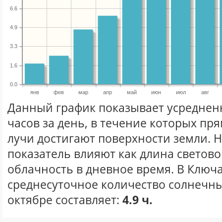
6.6
4.9
3.3
1.6
0.0
янв
фев
мар
апр
май
июн
июл
авг
Данный график показывает усреднен
часов за день, в течение которых п
лучи достигают поверхности земли. 
показатель влияют как длина световог
облачность в дневное время. В Ключ
среднесуточное количество солнечны
октябре составляет:
4.9 ч.