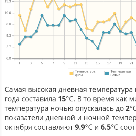
13.3
10.6
8.0
5.3
2.7
0.0
1
3
5
7
9
11
13
15
17
19
21
Температура
Температура
днем
ночью
Самая высокая дневная температура 
года составила
15
°С. В то время как
температура ночью опускалась до
2
°
показатели дневной и ночной темпер
октября составляют
9.9
°С и
6.5
°С соо