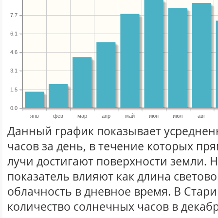
7.7
6.1
4.6
3.1
1.5
0.0
янв
фев
мар
апр
май
июн
июл
авг
Данный график показывает усреднен
часов за день, в течение которых п
лучи достигают поверхности земли. 
показатель влияют как длина световог
облачность в дневное время. В Стар
количество солнечных часов в декабр