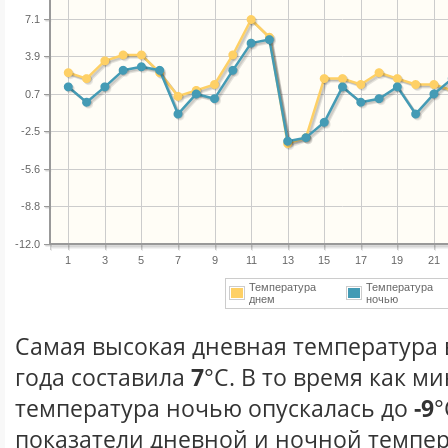
7.1
3.9
0.7
-2.5
-5.6
-8.8
-12.0
1
3
5
7
9
11
13
15
17
19
21
Температура
Температура
днем
ночью
Самая высокая дневная температура 
года составила
7
°С. В то время как 
температура ночью опускалась до
-9
°
показатели дневной и ночной темпер