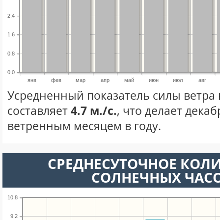
2.4
1.6
0.8
0.0
янв
фев
мар
апр
май
июн
июл
авг
Усредненный показатель силы ветра 
составляет
4.7 м./с.
, что делает дека
ветренным месяцем в году.
СРЕДНЕСУТОЧНОЕ КОЛ
СОЛНЕЧНЫХ ЧАС
10.8
9.2