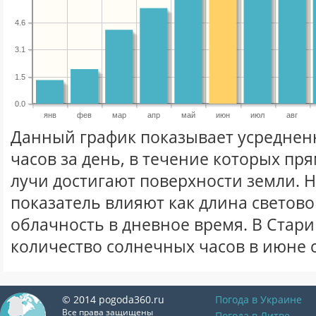
4.6
3.1
1.5
0.0
янв
фев
мар
апр
май
июн
июл
авг
Данный график показывает усреднен
часов за день, в течение которых п
лучи достигают поверхности земли. 
показатель влияют как длина световог
облачность в дневное время. В Стар
количество солнечных часов в июне 
© 2014 pogoda360.ru
Погода в Украине
Все права защищены
Погода в Литве