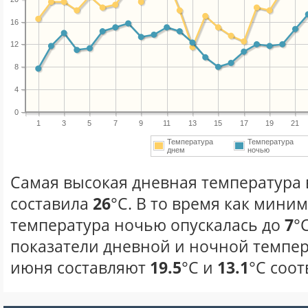
16
12
8
4
0
1
3
5
7
9
11
13
15
17
19
21
Температура
Температура
днем
ночью
Самая высокая дневная температура 
составила
26
°С. В то время как мини
температура ночью опускалась до
7
°
показатели дневной и ночной темпер
июня составляют
19.5
°С и
13.1
°С соот