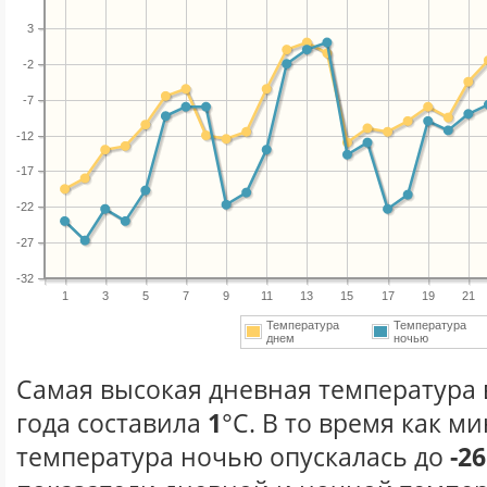
3
-2
-7
-12
-17
-22
-27
-32
1
3
5
7
9
11
13
15
17
19
21
Температура
Температура
днем
ночью
Самая высокая дневная температура 
года составила
1
°С. В то время как 
температура ночью опускалась до
-26