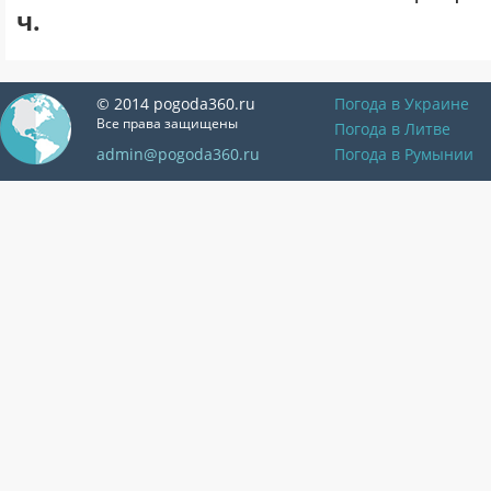
ч.
© 2014 pogoda360.ru
Погода в Украине
Все права защищены
Погода в Литве
admin@pogoda360.ru
Погода в Румынии