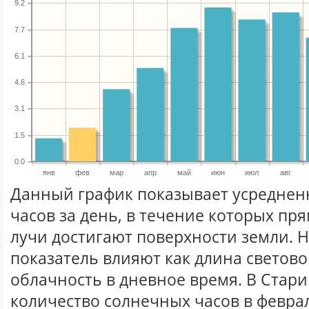
9.2
7.7
6.1
4.6
3.1
1.5
0.0
янв
фев
мар
апр
май
июн
июл
авг
Данный график показывает усреднен
часов за день, в течение которых п
лучи достигают поверхности земли. 
показатель влияют как длина световог
облачность в дневное время. В Стар
количество солнечных часов в феврал