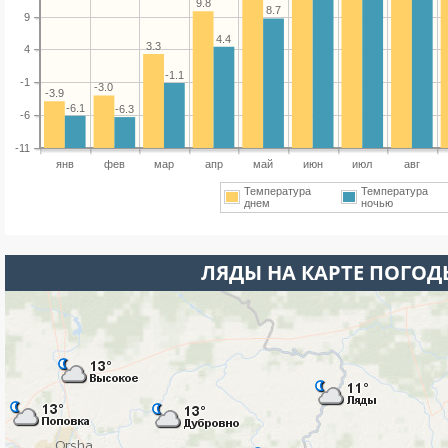
9.8
8.7
9
4.4
3.3
4
-1.1
-1
-3.0
-3.9
-6.1
-6.3
-6
-11
янв
фев
мар
апр
май
июн
июл
авг
Температура
Температура
днем
ночью
ЛЯДЫ НА КАРТЕ ПОГОД