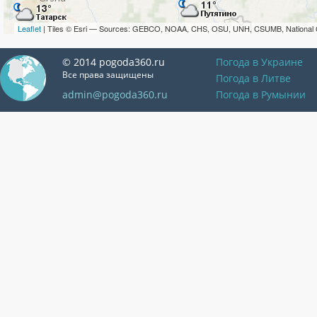
Leaflet
| Tiles © Esri — Sources: GEBCO, NOAA, CHS, OSU, UNH, CSUMB, National 
© 2014 pogoda360.ru
Погода в Украине
Все права защищены
Погода в Литве
admin@pogoda360.ru
Погода в Румынии