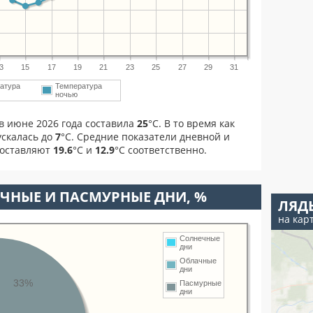
3
15
17
19
21
23
25
27
29
31
атура
Температура
ночью
в июне 2026 года составила
25
°С. В то время как
скалась до
7
°C. Средние показатели дневной и
составляют
19.6
°С и
12.9
°С соответственно.
ЧНЫЕ И ПАСМУРНЫЕ ДНИ, %
ЛЯД
на кар
Солнечные
дни
Облачные
дни
33%
Пасмурные
дни