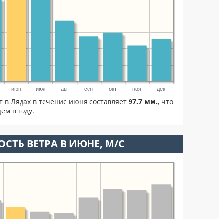
июн
июл
авг
сен
окт
ноя
дек
т в Лядах в течение июня составляет
97.7 мм.
, что
м в году.
ОСТЬ ВЕТРА В ИЮНЕ, М/С