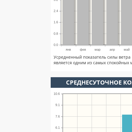
2.4
1.6
0.8
0.0
янв
фев
мар
апр
май
Усредненный показатель силы ветра 
является одним из самых спокойных м
СРЕДНЕСУТОЧНОЕ К
10.6
9.1
7.6
6.1