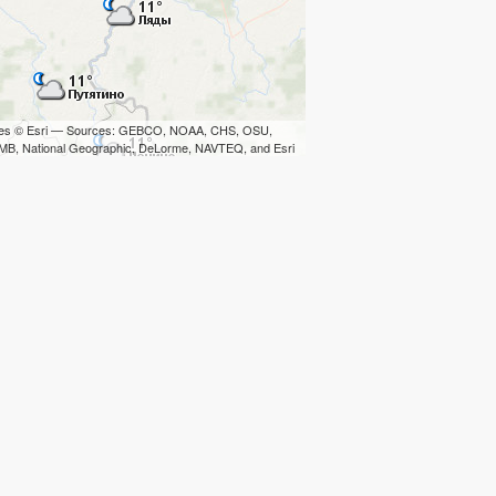
iles © Esri — Sources: GEBCO, NOAA, CHS, OSU,
B, National Geographic, DeLorme, NAVTEQ, and Esri