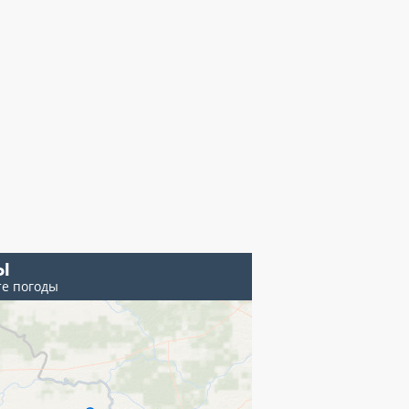
Ы
те погоды