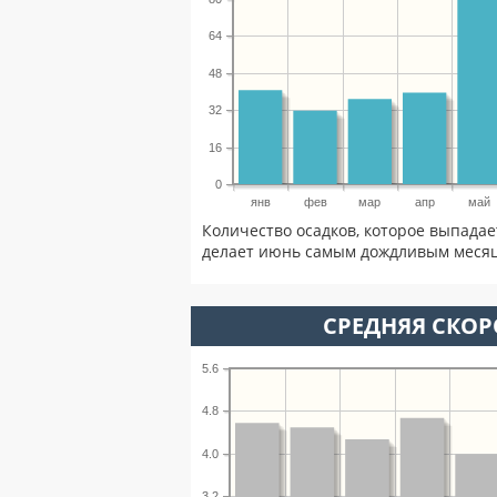
64
48
32
16
0
янв
фев
мар
апр
май
Количество осадков, которое выпадае
делает июнь самым дождливым месяце
СРЕДНЯЯ СКОР
5.6
4.8
4.0
3.2