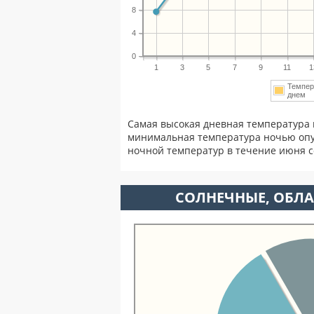
8
4
0
1
3
5
7
9
11
1
Темпер
днем
Самая высокая дневная температура 
минимальная температура ночью опу
ночной температур в течение июня 
CОЛНЕЧНЫЕ, ОБЛА