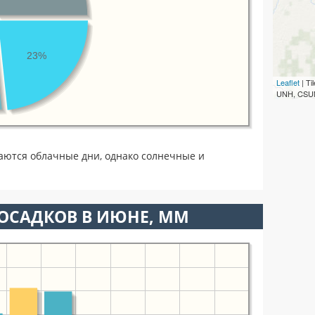
23%
Leaflet
| T
UNH, CSUM
аются облачные дни, однако солнечные и
ОСАДКОВ В ИЮНЕ, ММ