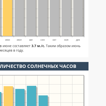
июн
июл
авг
сен
окт
ноя
дек
в июне составляет
3.7 м./с.
Таким образом июнь
есяцев в году.
ОЛИЧЕСТВО СОЛНЕЧНЫХ ЧАСОВ