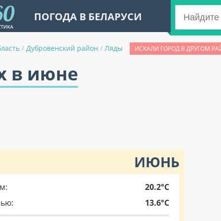
ПОГОДА В БЕЛАРУСИ
бласть
/
Дубровенский район
/
Ляды
ИСКАЛИ ГОРОД В ДРУГОМ РА
х в июне
ИЮНЬ
м:
20.2°C
чью:
13.6°C