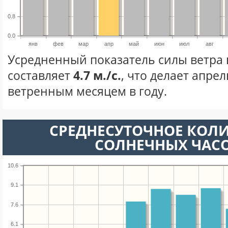
0.8
0.0
янв
фев
мар
апр
май
июн
июл
авг
Усредненный показатель силы ветра 
составляет
4.7 м./с.
, что делает апре
ветренным месяцем в году.
СРЕДНЕСУТОЧНОЕ КОЛ
СОЛНЕЧНЫХ ЧАС
10.6
9.1
7.6
6.1