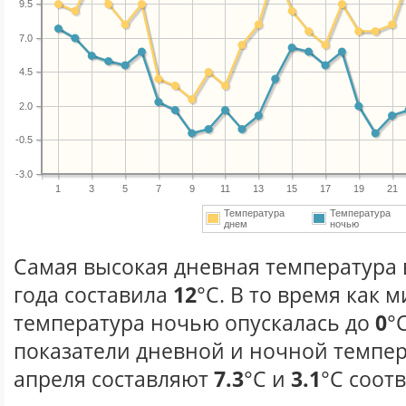
9.5
7.0
4.5
2.0
-0.5
-3.0
1
3
5
7
9
11
13
15
17
19
21
Температура
Температура
днем
ночью
Самая высокая дневная температура 
года составила
12
°С. В то время как
температура ночью опускалась до
0
°
показатели дневной и ночной темпер
апреля составляют
7.3
°С и
3.1
°С соот