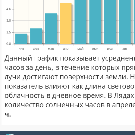
4.6
3.0
1.5
0.0
янв
фев
мар
апр
май
июн
июл
авг
Данный график показывает усреднен
часов за день, в течение которых п
лучи достигают поверхности земли. 
показатель влияют как длина световог
облачность в дневное время. В Ляда
количество солнечных часов в апреле
ч.