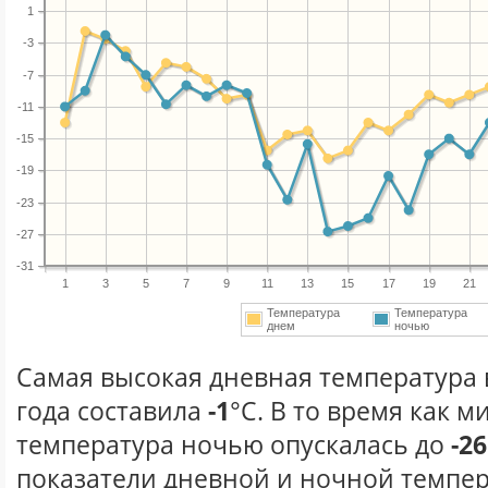
1
-3
-7
-11
-15
-19
-23
-27
-31
1
3
5
7
9
11
13
15
17
19
21
Температура
Температура
днем
ночью
Самая высокая дневная температура 
года составила
-1
°С. В то время как 
температура ночью опускалась до
-26
показатели дневной и ночной темпер