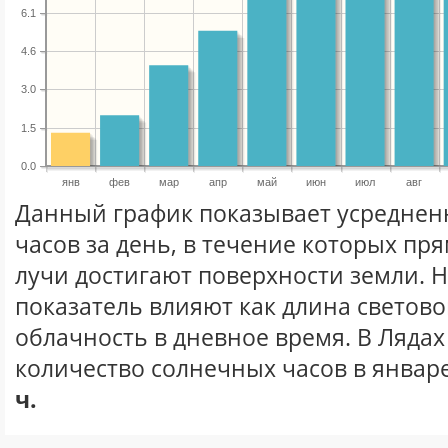
6.1
4.6
3.0
1.5
0.0
янв
фев
мар
апр
май
июн
июл
авг
Данный график показывает усреднен
часов за день, в течение которых п
лучи достигают поверхности земли. 
показатель влияют как длина световог
облачность в дневное время. В Ляда
количество солнечных часов в январе
ч.