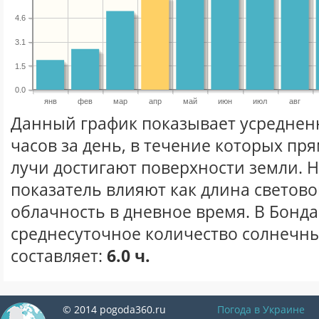
4.6
3.1
1.5
0.0
янв
фев
мар
апр
май
июн
июл
авг
Данный график показывает усреднен
часов за день, в течение которых п
лучи достигают поверхности земли. 
показатель влияют как длина световог
облачность в дневное время. В Бонд
среднесуточное количество солнечны
составляет:
6.0 ч.
© 2014 pogoda360.ru
Погода в Украине