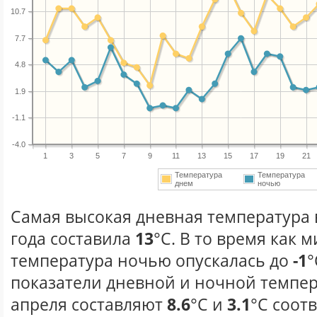
10.7
7.7
4.8
1.9
-1.1
-4.0
1
3
5
7
9
11
13
15
17
19
21
Температура
Температура
днем
ночью
Самая высокая дневная температура 
года составила
13
°С. В то время как
температура ночью опускалась до
-1
°
показатели дневной и ночной темпер
апреля составляют
8.6
°С и
3.1
°С соот