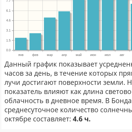
7.7
6.1
4.6
3.1
1.5
0.0
янв
фев
мар
апр
май
июн
июл
авг
Данный график показывает усреднен
часов за день, в течение которых п
лучи достигают поверхности земли. 
показатель влияют как длина световог
облачность в дневное время. В Бонд
среднесуточное количество солнечны
октябре составляет:
4.6 ч.