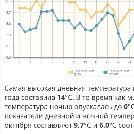
11.7
8.7
5.8
2.9
-0.1
-3.0
1
3
5
7
9
11
13
15
17
19
21
Температура
Температура
днем
ночью
Самая высокая дневная температура 
года составила
14
°С. В то время как
температура ночью опускалась до
0
°
показатели дневной и ночной темпер
октября составляют
9.7
°С и
6.0
°С соо