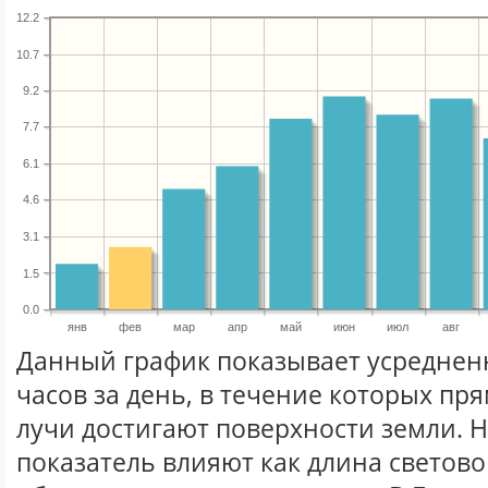
12.2
10.7
9.2
7.7
6.1
4.6
3.1
1.5
0.0
янв
фев
мар
апр
май
июн
июл
авг
Данный график показывает усреднен
часов за день, в течение которых п
лучи достигают поверхности земли. 
показатель влияют как длина световог