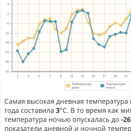
4
-1
-6
-11
-16
-21
-26
-31
1
3
5
7
9
11
13
15
17
19
21
Температура
Температура
днем
ночью
Самая высокая дневная температура 
года составила
3
°С. В то время как 
температура ночью опускалась до
-26
показатели дневной и ночной темпер