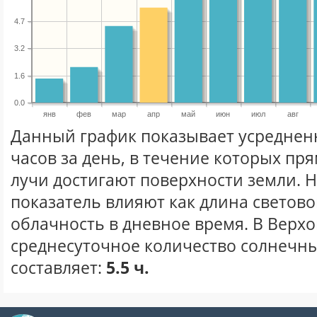
4.7
3.2
1.6
0.0
янв
фев
мар
апр
май
июн
июл
авг
Данный график показывает усреднен
часов за день, в течение которых п
лучи достигают поверхности земли. 
показатель влияют как длина световог
облачность в дневное время. В Верх
среднесуточное количество солнечны
составляет:
5.5 ч.