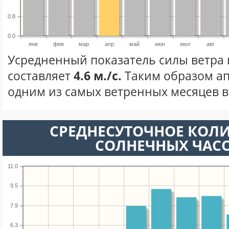
0.8
0.0
янв
фев
мар
апр
май
июн
июл
авг
Усредненный показатель силы ветра 
составляет
4.6 м./с.
Таким образом ап
одним из самых ветренных месяцев в 
СРЕДНЕСУТОЧНОЕ КОЛ
СОЛНЕЧНЫХ ЧАС
11.0
9.5
7.9
6.3