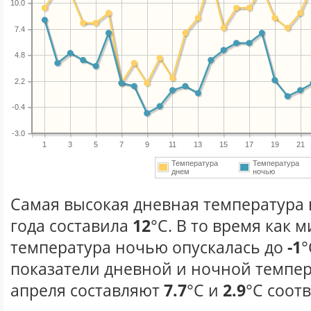
10.0
7.4
4.8
2.2
-0.4
-3.0
1
3
5
7
9
11
13
15
17
19
21
Температура
Температура
днем
ночью
Самая высокая дневная температура 
года составила
12
°С. В то время как
температура ночью опускалась до
-1
°
показатели дневной и ночной темпер
апреля составляют
7.7
°С и
2.9
°С соот