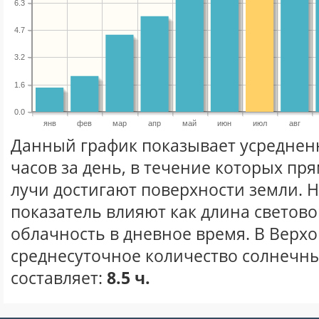
6.3
4.7
3.2
1.6
0.0
янв
фев
мар
апр
май
июн
июл
авг
Данный график показывает усреднен
часов за день, в течение которых п
лучи достигают поверхности земли. 
показатель влияют как длина световог
облачность в дневное время. В Верх
среднесуточное количество солнечны
составляет:
8.5 ч.