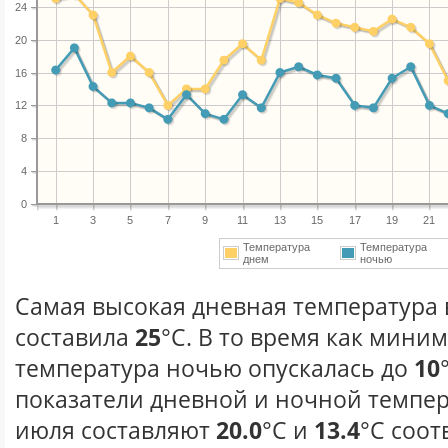
24
20
16
12
8
4
0
1
3
5
7
9
11
13
15
17
19
21
Температура
Температура
днем
ночью
Самая высокая дневная температура 
составила
25
°С. В то время как мини
температура ночью опускалась до
10
показатели дневной и ночной темпер
июля составляют
20.0
°С и
13.4
°С соот