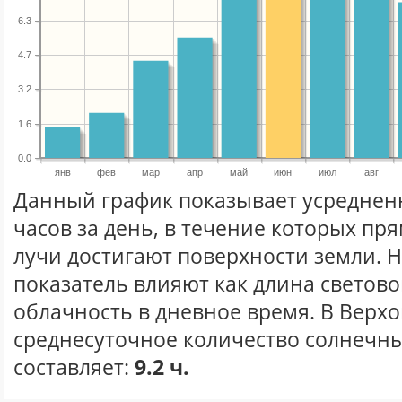
6.3
4.7
3.2
1.6
0.0
янв
фев
мар
апр
май
июн
июл
авг
Данный график показывает усреднен
часов за день, в течение которых п
лучи достигают поверхности земли. 
показатель влияют как длина световог
облачность в дневное время. В Верх
среднесуточное количество солнечны
составляет:
9.2 ч.