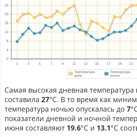
24
20
16
12
8
4
0
1
3
5
7
9
11
13
15
17
19
21
Температура
Температура
днем
ночью
Самая высокая дневная температура 
составила
27
°С. В то время как мини
температура ночью опускалась до
7
°
показатели дневной и ночной темпер
июня составляют
19.6
°С и
13.1
°С соот