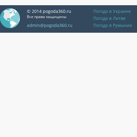
© 2014 pogoda360.ru
Погода в Украине
Все права защищены
Погода в Литве
admin@pogoda360.ru
Погода в Румынии