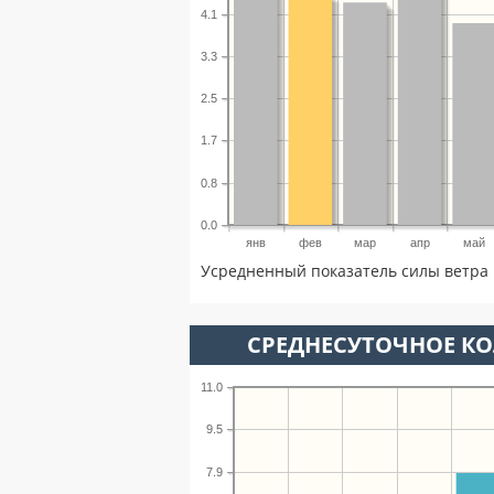
4.1
3.3
2.5
1.7
0.8
0.0
янв
фев
мар
апр
май
Усредненный показатель силы ветра 
СРЕДНЕСУТОЧНОЕ К
11.0
9.5
7.9