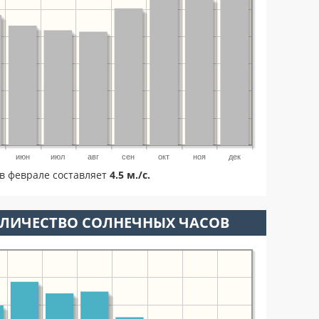
июн
июл
авг
сен
окт
ноя
дек
в феврале составляет
4.5 м./с.
ОЛИЧЕСТВО СОЛНЕЧНЫХ ЧАСОВ