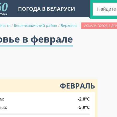
ПОГОДА В БЕЛАРУСИ
бласть
/
Бешенковичский район
/
Верховье
ИСКАЛИ ГОРОД В ДР
овье в феврале
ФЕВРАЛЬ
м:
-2.8°C
чью:
-5.9°C