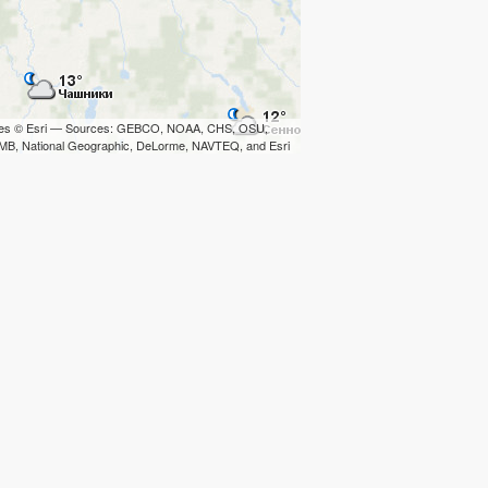
iles © Esri — Sources: GEBCO, NOAA, CHS, OSU,
B, National Geographic, DeLorme, NAVTEQ, and Esri