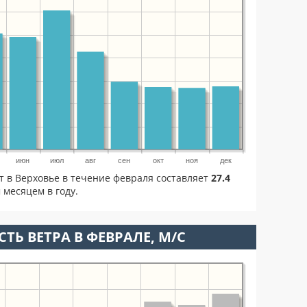
июн
июл
авг
сен
окт
ноя
дек
т в Верховье в течение февраля составляет
27.4
 месяцем в году.
ТЬ ВЕТРА В ФЕВРАЛЕ, М/С