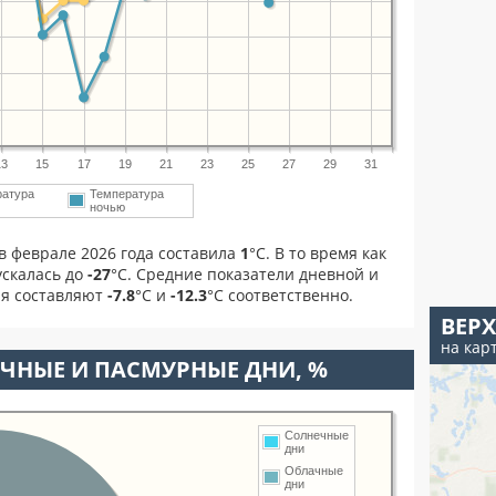
13
15
17
19
21
23
25
27
29
31
ратура
Температура
ночью
в феврале 2026 года составила
1
°С. В то время как
скалась до
-27
°C. Средние показатели дневной и
ля составляют
-7.8
°С и
-12.3
°С соответственно.
ВЕР
на кар
ЧНЫЕ И ПАСМУРНЫЕ ДНИ, %
Солнечные
дни
Облачные
дни