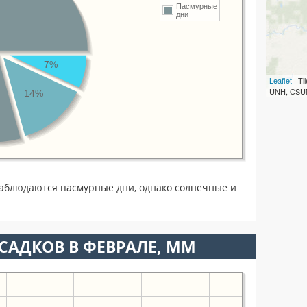
Пасмурные
дни
7%
Leaflet
| T
UNH, CSUM
14%
наблюдаются пасмурные дни, однако солнечные и
САДКОВ В ФЕВРАЛЕ, ММ