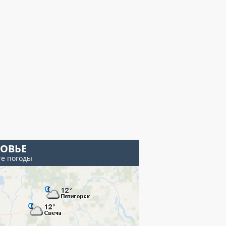
ХОВЬЕ
те погоды