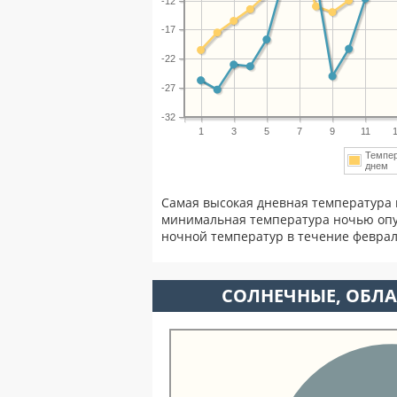
-12
-17
-22
-27
-32
1
3
5
7
9
11
Темпе
днем
Самая высокая дневная температура 
минимальная температура ночью опу
ночной температур в течение февра
CОЛНЕЧНЫЕ, ОБЛА