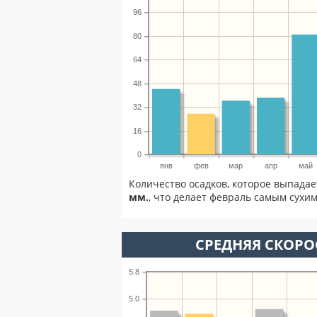
96
80
64
48
32
16
0
янв
фев
мар
апр
май
Количество осадков, которое выпадае
мм.
, что делает февраль самым сухим
СРЕДНЯЯ СКОРОС
5.8
5.0