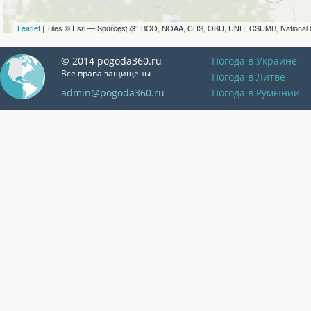
Leaflet
| Tiles © Esri — Sources: GEBCO, NOAA, CHS, OSU, UNH, CSUMB, National 
© 2014 pogoda360.ru
Погода в Украине
Все права защищены
Погода в Литве
admin@pogoda360.ru
Погода в Румынии