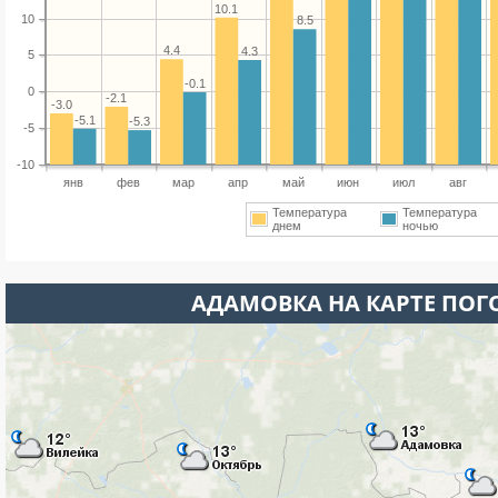
10.1
10
8.5
4.4
4.3
5
-0.1
0
-2.1
-3.0
-5.1
-5.3
-5
-10
янв
фев
мар
апр
май
июн
июл
авг
Температура
Температура
днем
ночью
АДАМОВКА НА КАРТЕ ПО