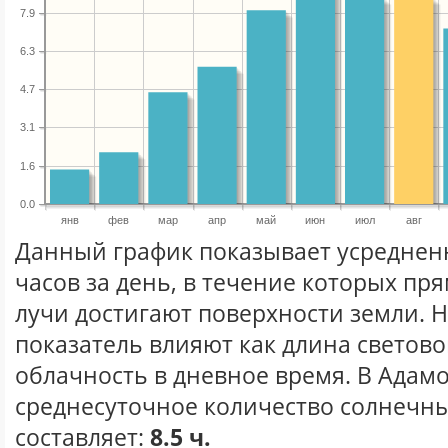
7.9
6.3
4.7
3.1
1.6
0.0
янв
фев
мар
апр
май
июн
июл
авг
Данный график показывает усреднен
часов за день, в течение которых п
лучи достигают поверхности земли. 
показатель влияют как длина световог
облачность в дневное время. В Адам
среднесуточное количество солнечных
составляет:
8.5 ч.