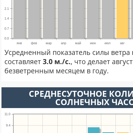
2.1
1.4
0.7
0.0
янв
фев
мар
апр
май
июн
июл
авг
Усредненный показатель силы ветра в
составляет
3.0 м./с.
, что делает авгус
безветренным месяцем в году.
СРЕДНЕСУТОЧНОЕ КОЛ
СОЛНЕЧНЫХ ЧАС
11.0
9.4