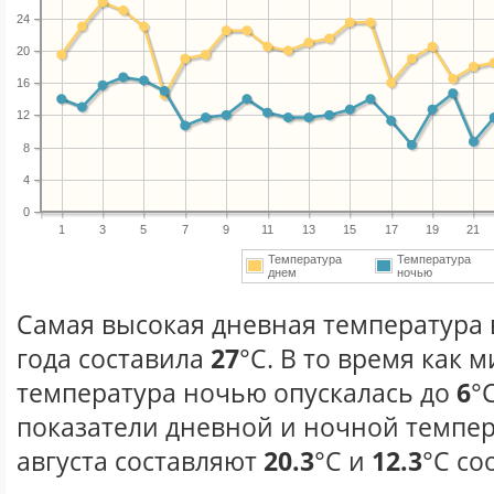
24
20
16
12
8
4
0
1
3
5
7
9
11
13
15
17
19
21
Температура
Температура
днем
ночью
Самая высокая дневная температура в
года составила
27
°С. В то время как
температура ночью опускалась до
6
°
показатели дневной и ночной темпер
августа составляют
20.3
°С и
12.3
°С со