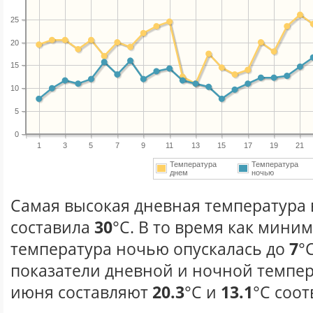
25
20
15
10
5
0
1
3
5
7
9
11
13
15
17
19
21
Температура
Температура
днем
ночью
Самая высокая дневная температура 
составила
30
°С. В то время как мини
температура ночью опускалась до
7
°
показатели дневной и ночной темпер
июня составляют
20.3
°С и
13.1
°С соот