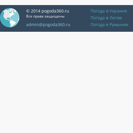
© 2014 pogoda360.ru
Погода в Украине
Все права защищены
Погода в Литве
admin@pogoda360.ru
Погода в Румынии