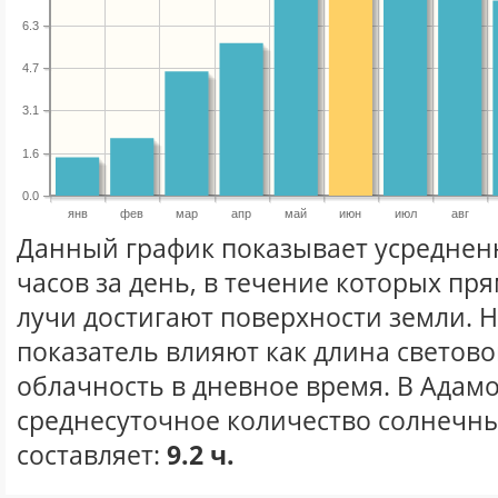
6.3
4.7
3.1
1.6
0.0
янв
фев
мар
апр
май
июн
июл
авг
Данный график показывает усреднен
часов за день, в течение которых п
лучи достигают поверхности земли. 
показатель влияют как длина световог
облачность в дневное время. В Адам
среднесуточное количество солнечны
составляет:
9.2 ч.