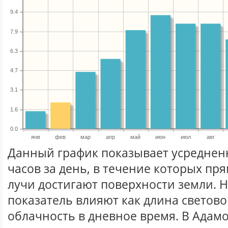
9.4
7.9
6.3
4.7
3.1
1.6
0.0
янв
фев
мар
апр
май
июн
июл
авг
Данный график показывает усреднен
часов за день, в течение которых п
лучи достигают поверхности земли. 
показатель влияют как длина световог
облачность в дневное время. В Адам