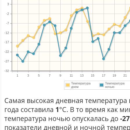
3
-2
-7
-12
-17
-22
-27
-32
1
3
5
7
9
11
13
15
17
19
21
Температура
Температура
днем
ночью
Самая высокая дневная температура 
года составила
1
°С. В то время как 
температура ночью опускалась до
-27
показатели дневной и ночной темпер