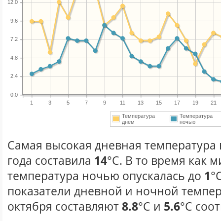
12.0
9.6
7.2
4.8
2.4
0.0
1
3
5
7
9
11
13
15
17
19
21
Температура
Температура
днем
ночью
Самая высокая дневная температура 
года составила
14
°С. В то время как
температура ночью опускалась до
1
°
показатели дневной и ночной темпер
октября составляют
8.8
°С и
5.6
°С соо