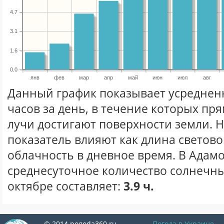
4.7
3.1
1.6
0.0
янв
фев
мар
апр
май
июн
июл
авг
Данный график показывает усреднен
часов за день, в течение которых п
лучи достигают поверхности земли. 
показатель влияют как длина световог
облачность в дневное время. В Адам
среднесуточное количество солнечны
октябре составляет:
3.9 ч.
© 2014 pogoda360.ru
Погода в Украине