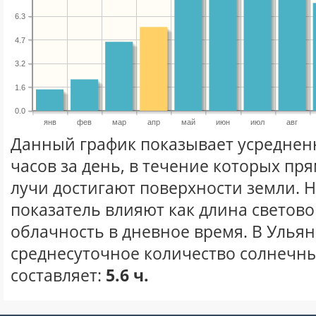
6.3
4.7
3.2
1.6
0.0
янв
фев
мар
апр
май
июн
июл
авг
Данный график показывает усреднен
часов за день, в течение которых п
лучи достигают поверхности земли. 
показатель влияют как длина световог
облачность в дневное время. В Улья
среднесуточное количество солнечны
составляет:
5.6 ч.