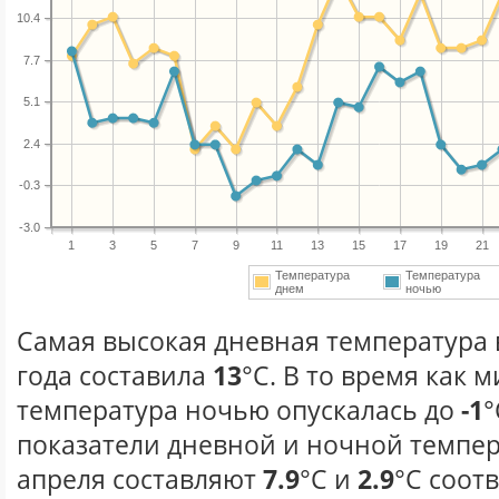
10.4
7.7
5.1
2.4
-0.3
-3.0
1
3
5
7
9
11
13
15
17
19
21
Температура
Температура
днем
ночью
Самая высокая дневная температура 
года составила
13
°С. В то время как
температура ночью опускалась до
-1
°
показатели дневной и ночной темпер
апреля составляют
7.9
°С и
2.9
°С соот