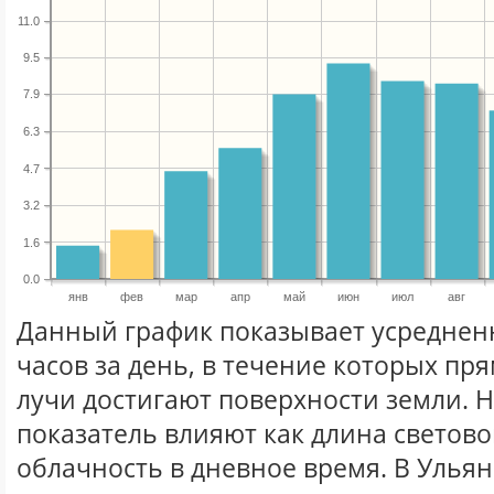
11.0
9.5
7.9
6.3
4.7
3.2
1.6
0.0
янв
фев
мар
апр
май
июн
июл
авг
Данный график показывает усреднен
часов за день, в течение которых п
лучи достигают поверхности земли. 
показатель влияют как длина световог
облачность в дневное время. В Улья