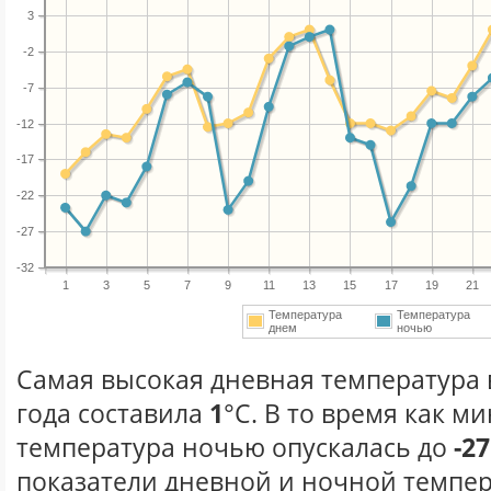
3
-2
-7
-12
-17
-22
-27
-32
1
3
5
7
9
11
13
15
17
19
21
Температура
Температура
днем
ночью
Самая высокая дневная температура 
года составила
1
°С. В то время как 
температура ночью опускалась до
-27
показатели дневной и ночной темпер