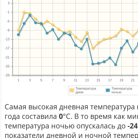
3
-1
-5
-9
-13
-17
-21
-25
-29
1
3
5
7
9
11
13
15
17
19
21
Температура
Температура
днем
ночью
Самая высокая дневная температура 
года составила
0
°С. В то время как 
температура ночью опускалась до
-24
показатели дневной и ночной темпер