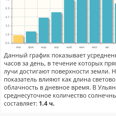
6.3
4.7
3.2
1.6
0.0
янв
фев
мар
апр
май
июн
июл
авг
Данный график показывает усреднен
часов за день, в течение которых п
лучи достигают поверхности земли. 
показатель влияют как длина световог
облачность в дневное время. В Улья
среднесуточное количество солнечны
составляет:
1.4 ч.