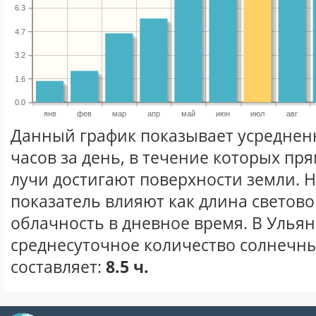
6.3
4.7
3.2
1.6
0.0
янв
фев
мар
апр
май
июн
июл
авг
Данный график показывает усреднен
часов за день, в течение которых п
лучи достигают поверхности земли. 
показатель влияют как длина световог
облачность в дневное время. В Улья
среднесуточное количество солнечны
составляет:
8.5 ч.