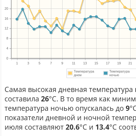
20
16
12
8
4
0
1
3
5
7
9
11
13
15
17
19
21
Температура
Температура
днем
ночью
Самая высокая дневная температура 
составила
26
°С. В то время как мини
температура ночью опускалась до
9
°
показатели дневной и ночной темпер
июля составляют
20.6
°С и
13.4
°С соот