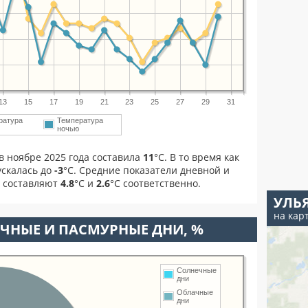
13
15
17
19
21
23
25
27
29
31
ратура
Температура
м
ночью
в ноябре 2025 года составила
11
°С. В то время как
скалась до
-3
°C. Средние показатели дневной и
я составляют
4.8
°С и
2.6
°С соответственно.
УЛЬ
на кар
ЧНЫЕ И ПАСМУРНЫЕ ДНИ, %
Солнечные
дни
Облачные
дни