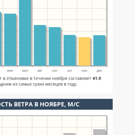
июн
июл
авг
сен
окт
ноя
дек
т в Ульяновке в течение ноября составляет
41.9
дним из самых сухих месяцев в году.
СТЬ ВЕТРА В НОЯБРЕ, М/С