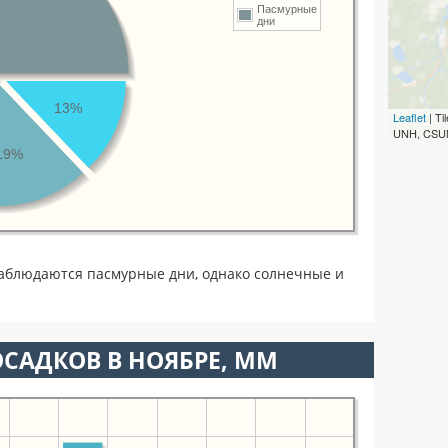
Пасмурные
дни
13%
Leaflet
| T
UNH, CSUM
19%
аблюдаются пасмурные дни, однако солнечные и
САДКОВ В НОЯБРЕ, ММ