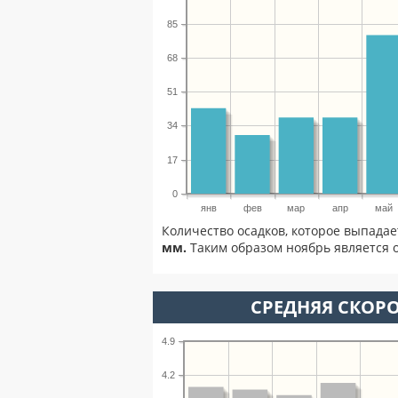
85
68
51
34
17
0
янв
фев
мар
апр
май
Количество осадков, которое выпадае
мм.
Таким образом ноябрь является о
СРЕДНЯЯ СКОРО
4.9
4.2