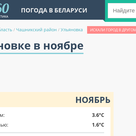
ПОГОДА В БЕЛАРУСИ
бласть
/
Чашникский район
/
Ульяновка
ИСКАЛИ ГОРОД В ДРУГО
новке в ноябре
НОЯБРЬ
м:
3.6°C
чью:
1.6°C