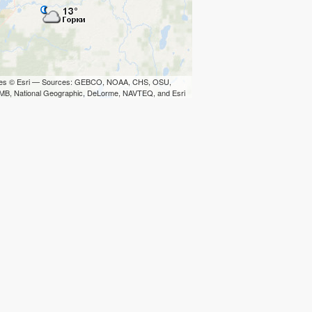
iles © Esri — Sources: GEBCO, NOAA, CHS, OSU,
B, National Geographic, DeLorme, NAVTEQ, and Esri