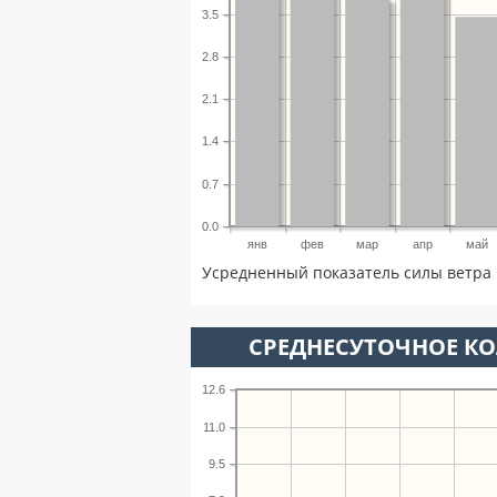
3.5
2.8
2.1
1.4
0.7
0.0
янв
фев
мар
апр
май
Усредненный показатель силы ветра 
СРЕДНЕСУТОЧНОЕ К
12.6
11.0
9.5