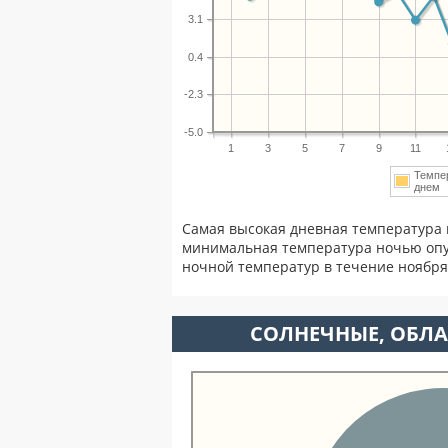
3.1
0.4
-2.3
-5.0
1
3
5
7
9
11
Темпе
дне
Самая высокая дневная температура 
минимальная температура ночью опу
ночной температур в течение ноябр
CОЛНЕЧНЫЕ, ОБЛА