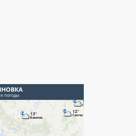
ЯНОВКА
те погоды