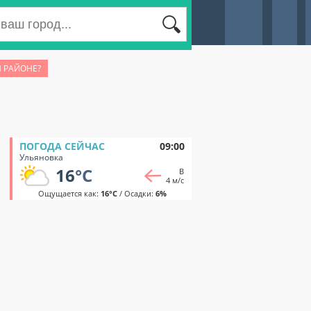
М РАЙОНЕ?
ПОГОДА СЕЙЧАС
09:00
Ульяновка
16
°C
В
4 м/с
Ощущается как:
16°C
/ Осадки:
6%