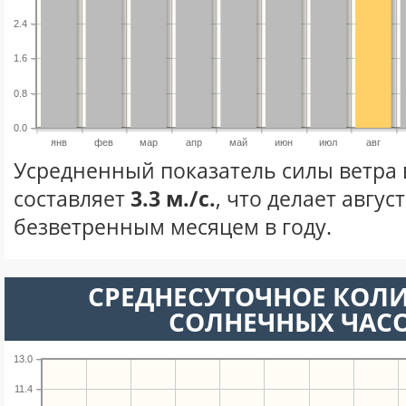
2.4
1.6
0.8
0.0
янв
фев
мар
апр
май
июн
июл
авг
Усредненный показатель силы ветра в
составляет
3.3 м./с.
, что делает авгус
безветренным месяцем в году.
СРЕДНЕСУТОЧНОЕ КОЛ
СОЛНЕЧНЫХ ЧАС
13.0
11.4