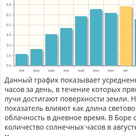
9.8
8.1
6.5
4.9
3.3
1.6
0.0
янв
фев
мар
апр
май
июн
июл
авг
Данный график показывает усреднен
часов за день, в течение которых п
лучи достигают поверхности земли. 
показатель влияют как длина световог
облачность в дневное время. В Боре
количество солнечных часов в август