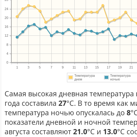
24
20
16
12
8
4
0
1
3
5
7
9
11
13
15
17
19
21
Температура
Температура
днем
ночью
Самая высокая дневная температура в
года составила
27
°С. В то время как
температура ночью опускалась до
8
°
показатели дневной и ночной темпер
августа составляют
21.0
°С и
13.0
°С со