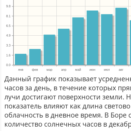
9.8
8.1
6.5
4.9
3.3
1.6
0.0
янв
фев
мар
апр
май
июн
июл
авг
Данный график показывает усреднен
часов за день, в течение которых п
лучи достигают поверхности земли. 
показатель влияют как длина световог
облачность в дневное время. В Боре
количество солнечных часов в декабр