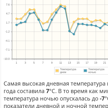
7.6
4.7
1.7
-1.2
-4.1
-7.1
-10.0
1
3
5
7
9
11
13
15
17
19
21
Температура
Температура
днем
ночью
Самая высокая дневная температура 
года составила
7
°С. В то время как 
температура ночью опускалась до
-7
°
показатели дневной и ночной темпер