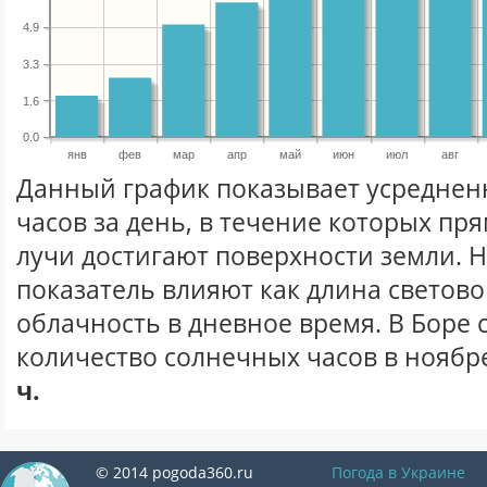
4.9
3.3
1.6
0.0
янв
фев
мар
апр
май
июн
июл
авг
Данный график показывает усреднен
часов за день, в течение которых п
лучи достигают поверхности земли. 
показатель влияют как длина световог
облачность в дневное время. В Боре
количество солнечных часов в ноябре
ч.
© 2014 pogoda360.ru
Погода в Украине