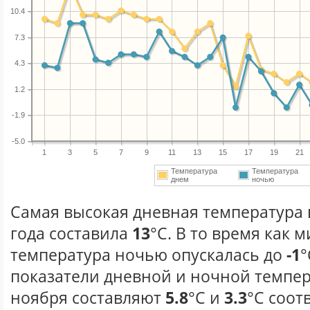
10.4
7.3
4.3
1.2
-1.9
-5.0
1
3
5
7
9
11
13
15
17
19
21
Температура
Температура
днем
ночью
Самая высокая дневная температура 
года составила
13
°С. В то время как
температура ночью опускалась до
-1
°
показатели дневной и ночной темпер
ноября составляют
5.8
°С и
3.3
°С соот