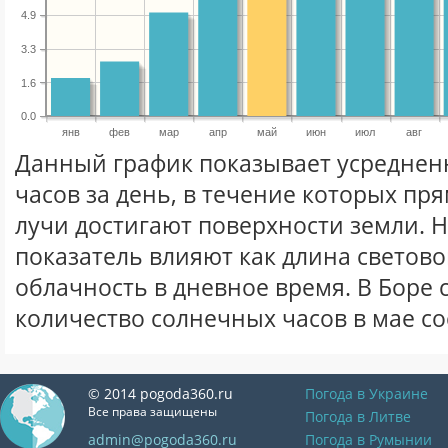
4.9
3.3
1.6
0.0
янв
фев
мар
апр
май
июн
июл
авг
Данный график показывает усреднен
часов за день, в течение которых п
лучи достигают поверхности земли. 
показатель влияют как длина световог
облачность в дневное время. В Боре
количество солнечных часов в мае со
© 2014 pogoda360.ru
Погода в Украине
Все права защищены
Погода в Литве
admin@pogoda360.ru
Погода в Румынии