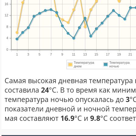
16
12
8
4
0
1
3
5
7
9
11
13
15
17
19
21
Температура
Температура
днем
ночью
Самая высокая дневная температура в
составила
24
°С. В то время как мини
температура ночью опускалась до
3
°
показатели дневной и ночной темпер
мая составляют
16.9
°С и
9.8
°С соотве