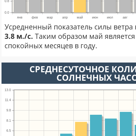
0.8
0.0
янв
фев
мар
апр
май
июн
июл
авг
Усредненный показатель силы ветра 
3.8 м./с.
Таким образом май является
спокойных месяцев в году.
СРЕДНЕСУТОЧНОЕ КОЛ
СОЛНЕЧНЫХ ЧАС
13.0
11.4
9.8
8.1
6.5