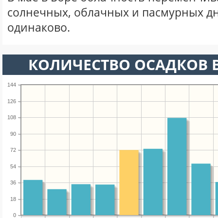
солнечных, облачных и пасмурных д
одинаково.
КОЛИЧЕСТВО ОСАДКОВ В
144
126
108
90
72
54
36
18
0