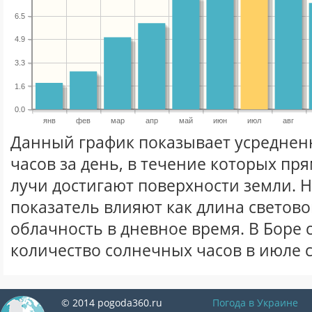
6.5
4.9
3.3
1.6
0.0
янв
фев
мар
апр
май
июн
июл
авг
Данный график показывает усреднен
часов за день, в течение которых п
лучи достигают поверхности земли. 
показатель влияют как длина световог
облачность в дневное время. В Боре
количество солнечных часов в июле 
© 2014 pogoda360.ru
Погода в Украине