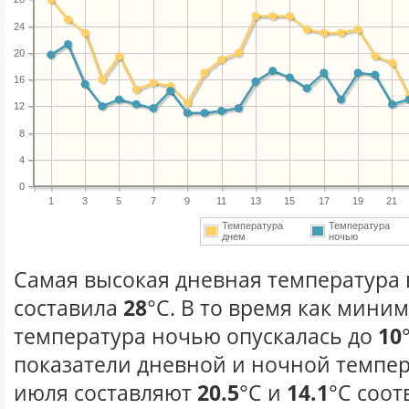
24
20
16
12
8
4
0
1
3
5
7
9
11
13
15
17
19
21
Температура
Температура
днем
ночью
Самая высокая дневная температура 
составила
28
°С. В то время как мини
температура ночью опускалась до
10
показатели дневной и ночной темпер
июля составляют
20.5
°С и
14.1
°С соот